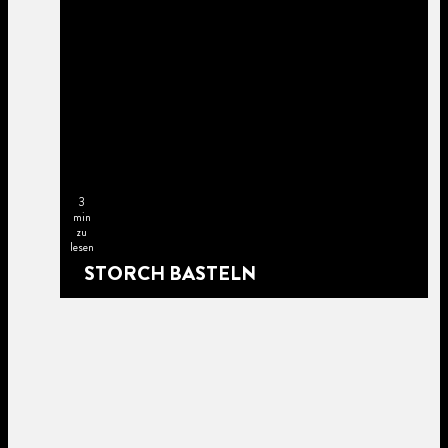
3
min
zu
lesen
STORCH BASTELN