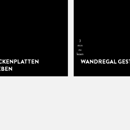
3
min
zu
lesen
CKENPLATTEN
WANDREGAL GES
EBEN