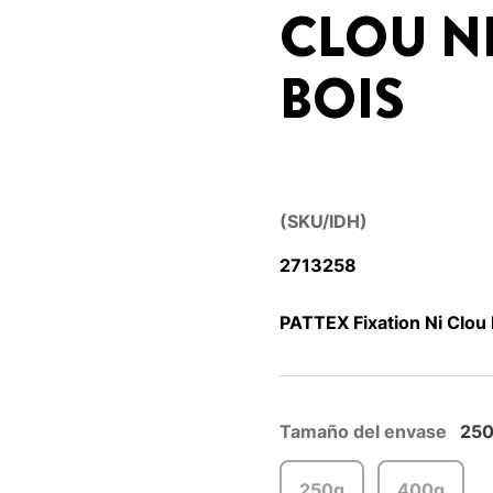
CLOU NI
BOIS
(SKU/IDH)
2713258
PATTEX Fixation Ni Clou N
Tamaño del envase
25
250g
400g