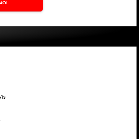
MOI
s
Vis
,