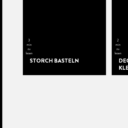
3
2
min
min
zu
zu
lesen
lesen
STORCH BASTELN
DE
KL