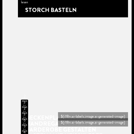
lesen
STORCH BASTELN
2
min
3
zu
min
2
lesen
zu
min
3
lesen
DECKENPLATTEN KLEBEN
${i18n.ai-labels.image.ai-generated-image}
zu
min
6
lesen
WANDREGAL GESTALTEN
${i18n.ai-labels.image.ai-generated-image}
zu
min
5
lesen
GARDEROBE GESTALTEN
zu
min
4
lesen