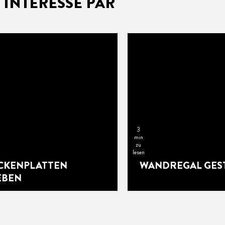
 INTÉRESSÉ PAR
3
min
zu
lesen
CKENPLATTEN
WANDREGAL GES
EBEN