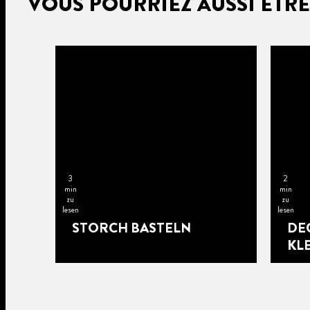
VOUS POURRIEZ AUSSI ÊTRE
3
2
min
min
zu
zu
lesen
lesen
STORCH BASTELN
DE
KL