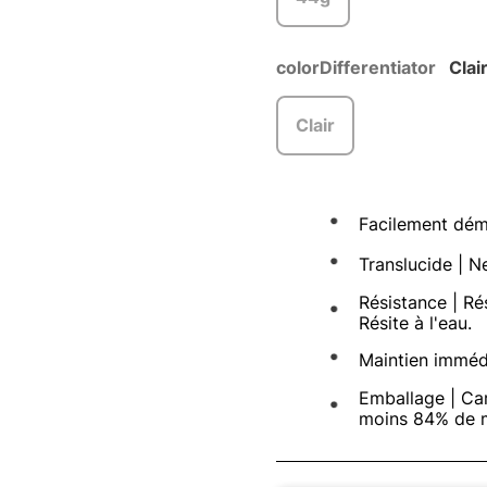
colorDifferentiator
Clai
Clair
Facilement dém
Translucide | Ne
Résistance | Ré
Résite à l'eau.
Maintien immédi
Emballage | Car
moins 84% de ma