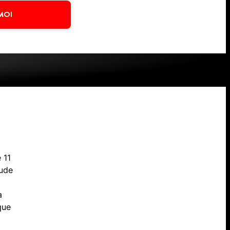
MOI
 11
aude
a
que