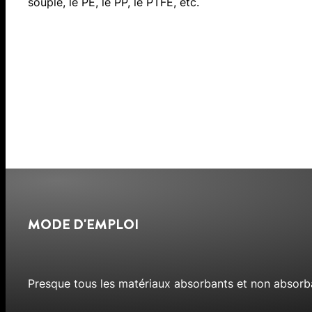
souple, le PE, le PP, le PTFE, etc.
MODE D'EMPLOI
Presque tous les matériaux absorbants et non absorb