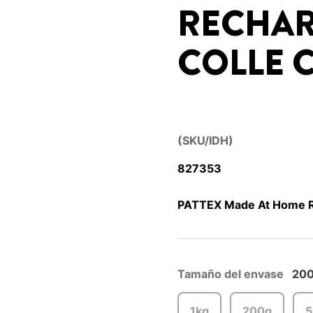
RECHAR
COLLE 
(SKU/IDH)
827353
PATTEX Made At Home Rec
Tamaño del envase
20
1kg
200g
5