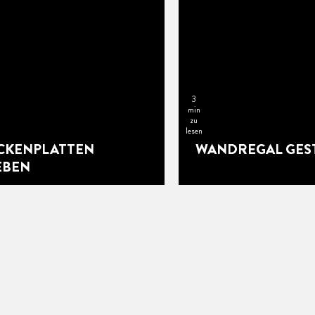
3
min
zu
lesen
CKENPLATTEN
WANDREGAL GES
EBEN