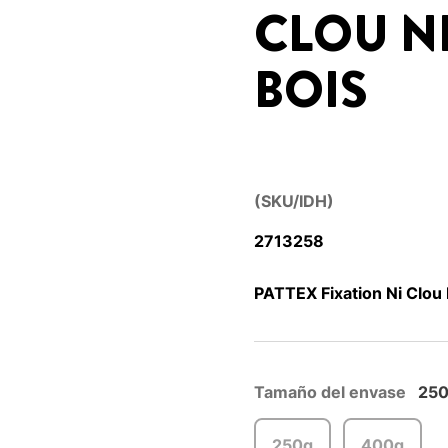
CLOU NI
BOIS
(SKU/IDH)
2713258
PATTEX Fixation Ni Clou N
Tamaño del envase
25
250g
400g