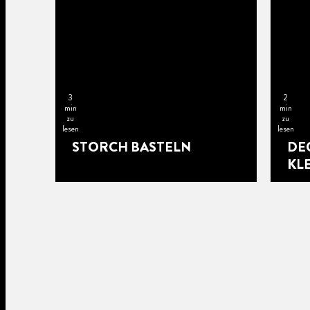
3
2
min
min
zu
zu
lesen
lesen
STORCH BASTELN
DE
KL