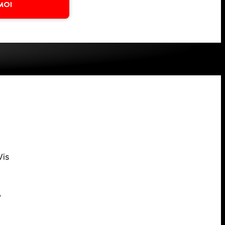
MOI
s
Vis
,