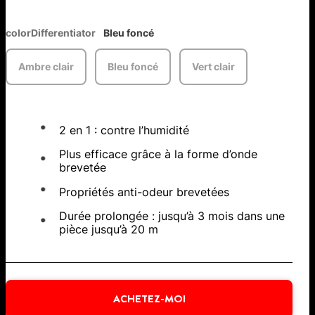
colorDifferentiator
Bleu foncé
Ambre clair
Bleu foncé
Vert clair
2 en 1 : contre l’humidité
Plus efficace grâce à la forme d’onde
brevetée
Propriétés anti-odeur brevetées
Durée prolongée : jusqu’à 3 mois dans une
pièce jusqu’à 20 m
ACHETEZ-MOI