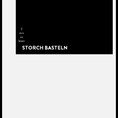
3
min
zu
lesen
STORCH BASTELN