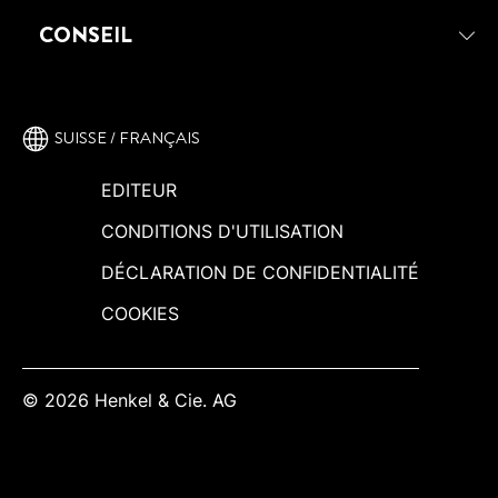
SPRÜHKLEBER
FOTOS AUF HOLZ KLEBEN UND
EINFACH BASTELST DU EINE DIY-
SCHRITT
CONSEIL
ERINNERUNGEN SCHAFFEN
FILZTAFEL
SUISSE / FRANÇAIS
EDITEUR
CONDITIONS D'UTILISATION
DÉCLARATION DE CONFIDENTIALITÉ
COOKIES
© 2026 Henkel & Cie. AG