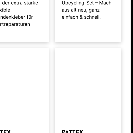
– der extra starke
Upcycling-Set – Mach
xible
aus alt neu, ganz
ndenkleber für
einfach & schnell!
rtreparaturen
TTEX
PATTEX