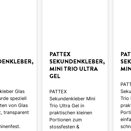
PATTEX
PA
DENKLEBER,
SEKUNDENKLEBER,
SE
MINI TRIO ULTRA
MIN
GEL
PAT
kleber Glas
Seku
PATTEX
urde speziell
Trio 
Sekundenkleber Mini
rten von Glas
prak
Trio Ultra Gel in
t, transparent
Port
praktischen kleinen
einf
Portionen zum
inenfest.
schn
stossfesten &