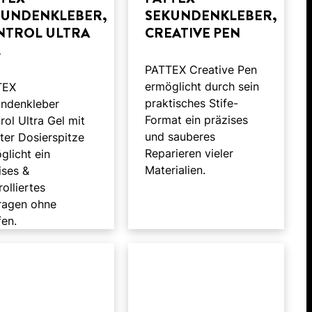
KUNDENKLEBER,
SEKUNDENKLEBER,
NTROL ULTRA
CREATIVE PEN
L
PATTEX Creative Pen
ermöglicht durch sein
TEX
praktisches Stife-
ndenkleber
Format ein präzises
rol Ultra Gel mit
und sauberes
ster Dosierspitze
Reparieren vieler
glicht ein
Materialien.
ises &
rolliertes
ragen ohne
fen.