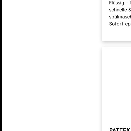
Flüssig – 
schnelle 
spülmasch
Sofortrep
PATTEX