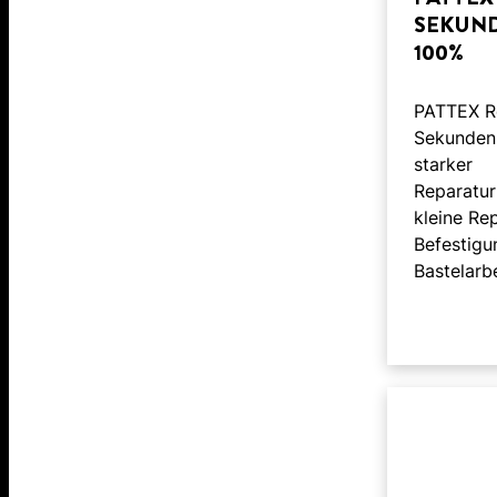
SEKUN
100%
PATTEX R
Sekundenk
starker
Reparatur
kleine Re
Befestigu
Bastelarbe