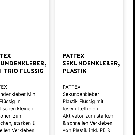
TTEX
PATTEX
KUNDENKLEBER,
SEKUNDENKLEBER,
I TRIO FLÜSSIG
PLASTIK
TEX
PATTEX
ndenkleber Mini
Sekundenkleber
Flüssig in
Plastik Flüssig mit
tischen kleinen
lösemittelfreiem
ionen zum
Aktivator zum starken
achen, starken &
& schnellen Verkleben
ellen Verkleben
von Plastik inkl. PE &