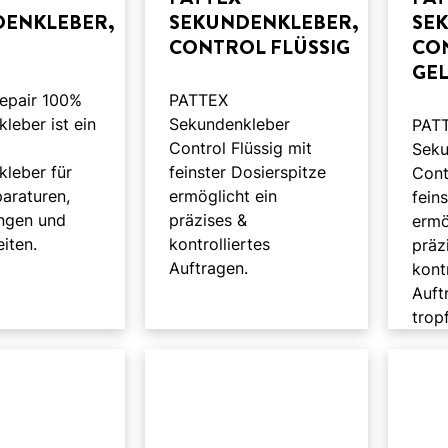
DENKLEBER,
SEKUNDENKLEBER,
SE
CONTROL FLÜSSIG
CO
GE
epair 100%
PATTEX
leber ist ein
Sekundenkleber
PAT
Control Flüssig mit
Seku
kleber für
feinster Dosierspitze
Cont
paraturen,
ermöglicht ein
fein
ngen und
präzises &
ermö
iten.
kontrolliertes
präz
Auftragen.
kont
Auft
trop