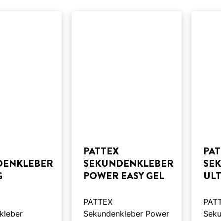
PATTEX
PA
DENKLEBER
SEKUNDENKLEBER
SE
G
POWER EASY GEL
ULT
PATTEX
PAT
kleber
Sekundenkleber Power
Seku