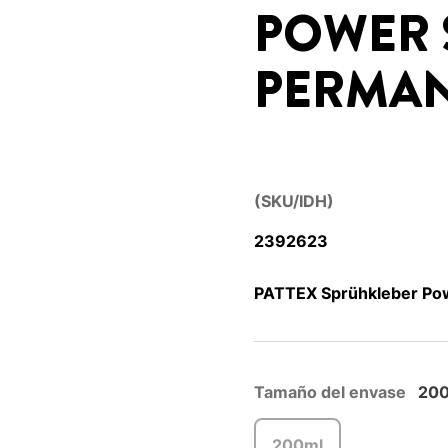
POWER 
PERMA
(SKU/IDH)
2392623
PATTEX Sprühkleber Pow
Tamaño del envase
20
200ml