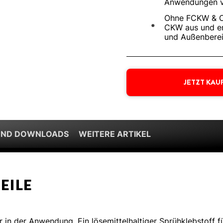
Anwendungen vo
Ohne FCKW & C
CKW aus und er
und Außenberei
JETZT KAU
UND DOWNLOADS
WEITERE ARTIKEL
EILE
in der Anwendung. Ein lösemittelhaltiger Sprühklebstoff f