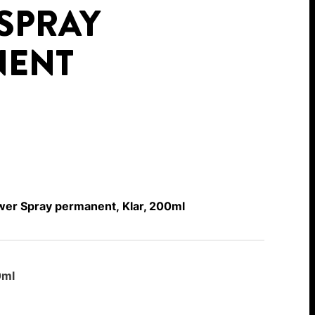
SPRAY
NENT
er Spray permanent, Klar, 200ml
0ml