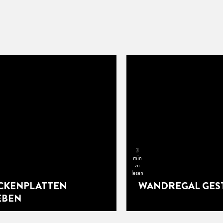
3
min
zu
lesen
CKENPLATTEN
WANDREGAL GES
EBEN