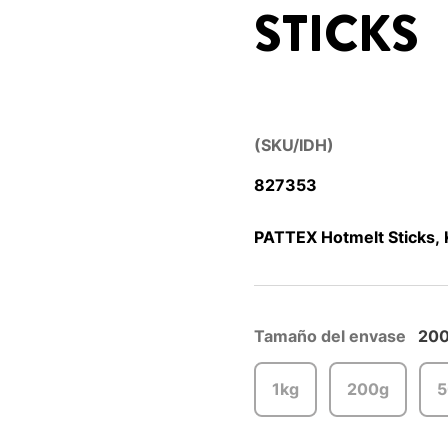
STICKS
(SKU/IDH)
827353
PATTEX Hotmelt Sticks, 
Tamaño del envase
20
1kg
200g
5