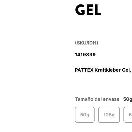
GEL
(SKU/IDH)
1419339
PATTEX Kraftkleber Gel,
Tamaño del envase
50
50g
125g
6