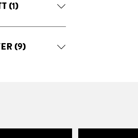
TT
(1)
TER
(9)