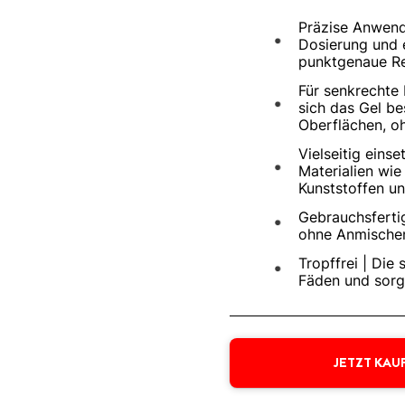
Präzise Anwendu
Dosierung und e
punktgenaue Re
Für senkrechte 
sich das Gel b
Oberflächen, oh
Vielseitig einse
Materialien wie
Kunststoffen un
Gebrauchsfertig
ohne Anmischen
Tropffrei | Die
Fäden und sorg
JETZT KAU