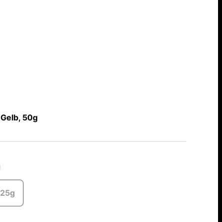
 Gelb, 50g
g
25g