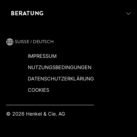
FILZ AUF HOLZ KLEBEN: SO
GELINGT ES SCHRITT FÜR
SPRÜHKLEBER
FOTOS AUF HOLZ KLEBEN UND
EINFACH BASTELST DU EINE DIY-
SCHRITT
BERATUNG
ERINNERUNGEN SCHAFFEN
FILZTAFEL
SUISSE / DEUTSCH
IMPRESSUM
NUTZUNGSBEDINGUNGEN
DATENSCHUTZERKLÄRUNG
COOKIES
© 2026 Henkel & Cie. AG