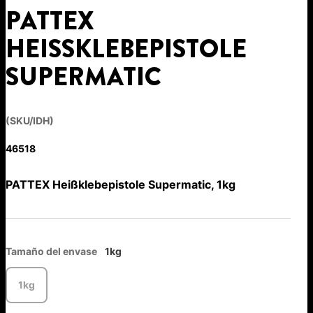
PATTEX
HEISSKLEBEPISTOLE S
UPERMATIC
(SKU/IDH)
46518
PATTEX Heißklebepistole Supermatic, 1kg
Tamaño del envase
1kg
1kg