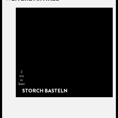
3
min
zu
lesen
STORCH BASTELN