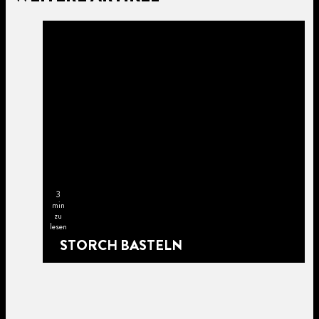
3
min
zu
lesen
STORCH BASTELN