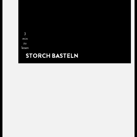
3
min
zu
lesen
STORCH BASTELN