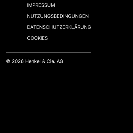
PATTEX Kraftkleber Gel/Compact ist
IMPRESSUM
optimal für senkrechte und waagerechte
NUTZUNGSBEDINGUNGEN
Flächen geeignet und klebt schnell.
DATENSCHUTZERKLÄRUNG
COOKIES
© 2026 Henkel & Cie. AG