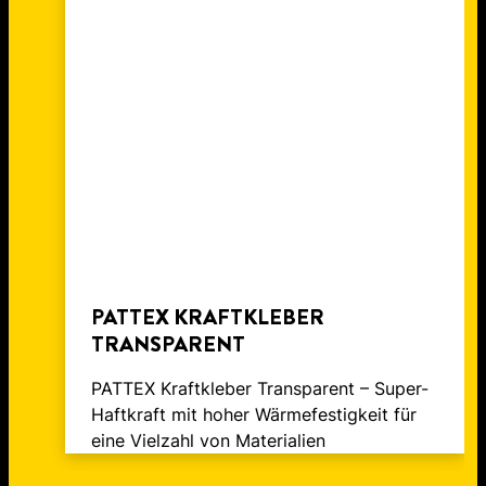
FOTOS AUF HOLZ KLEBEN UND
EINFACH BASTELST DU EINE DIY-
SCHRITT
ERINNERUNGEN SCHAFFEN
FILZTAFEL
PATTEX KRAFTKLEBER
TRANSPARENT
PATTEX Kraftkleber Transparent – Super-
Haftkraft mit hoher Wärmefestigkeit für
eine Vielzahl von Materialien